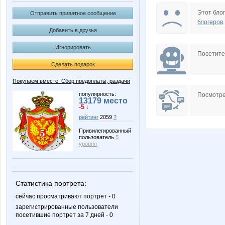
B00lka
Barbra
Этот блог
Отправить приватное сообщение
блогеров
.
Добавить в друзья
Игнорировать
KIK0
KissNe
Посетит
Сделать подарок
Покупаем вместе: Сбор предоплаты, раздачи
Lonza
Lusien
популярность:
Посмотре
13179 место
-5 ↓
рейтинг
2059
?
Привилегированный
пользователь
5
Nirkova
Noatel
уровня
Статистика портрета:
Pugovk@
Qlo
сейчас просматривают портрет - 0
зарегистрированные пользователи
посетившие портрет за 7 дней - 0